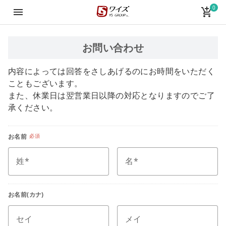
0
ワイズ オンラインショップ
menu
add_shopping_cart
お問い合わせ
内容によっては回答をさしあげるのにお時間をいただく
こともございます。
また、休業日は翌営業日以降の対応となりますのでご了
承ください。
お名前
必須
姓
名
お名前(カナ)
セイ
メイ