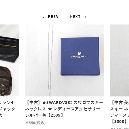
chevron_left
PREV
NEXT
chevron_right
L ランセ
【中古】★SWAROVSKI スワロフスキー
【中古 美
バジャック
ネックレス ★ レディースアクセサリー
スキー 
め
シルバー色【2509】
ディース
【3308】
￥550(税込)