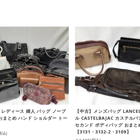
レディース 婦人 バッグ ノーブ
【中古】メンズバッグ LANCE
おまとめ ハンド ショルダー トー
ル CASTELBAJAC カステル
セカンド ボディバッグ おまと
【3131・3132-2・3109】
税込)